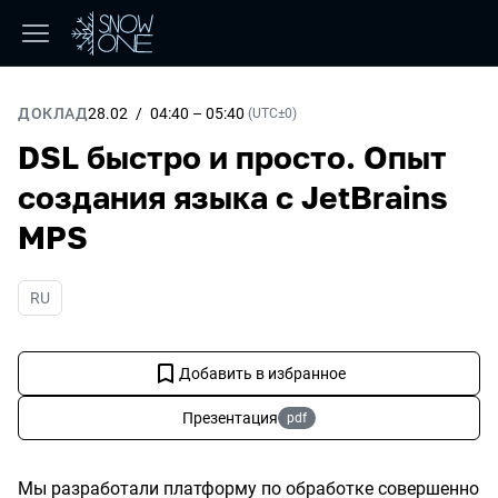
ДОКЛАД
Дата:
28.02
/
Начало:
04:40
–
Конец:
05:40
(
UTC±0
)
DSL быстро и просто. Опыт
создания языка c JetBrains
MPS
На русском языке
RU
Добавить в избранное
Презентация
pdf
Мы разработали платформу по обработке совершенно