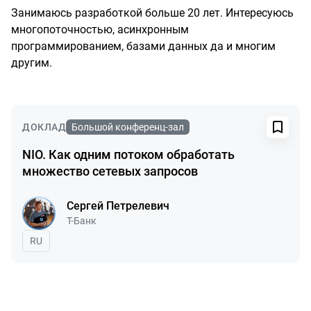
Занимаюсь разработкой больше 20 лет. Интересуюсь
многопоточностью, асинхронным
программированием, базами данных да и многим
другим.
Выступления в сезоне 2026
ДОКЛАД
Большой конференц-зал
NIO. Как одним потоком обработать
множество сетевых запросов
Сергей Петрелевич
Компания:
Т-Банк
На русском языке
RU