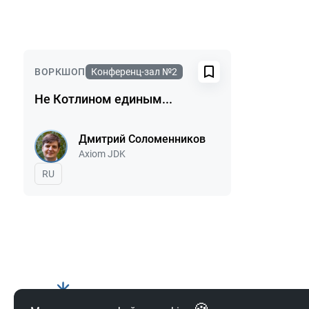
Выступления в сезоне 2026
ВОРКШОП
Конференц-зал №2
Не Котлином единым...
Дмитрий Соломенников
Компания:
Axiom JDK
На русском языке
RU